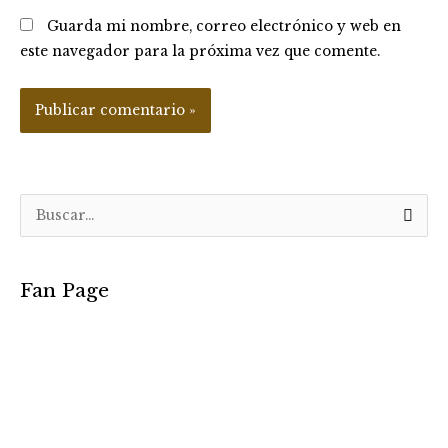
Guarda mi nombre, correo electrónico y web en
este navegador para la próxima vez que comente.
B
u
s
Fan Page
c
a
r
p
o
r