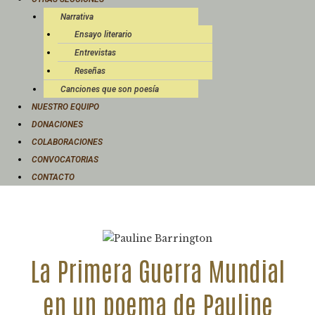
Narrativa
Ensayo literario
Entrevistas
Reseñas
Canciones que son poesía
NUESTRO EQUIPO
DONACIONES
COLABORACIONES
CONVOCATORIAS
CONTACTO
La Primera Guerra Mundial
en un poema de Pauline