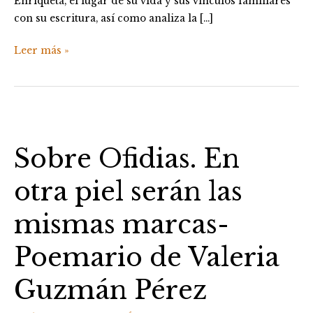
Enriqueta, el lugar de su vida y sus vínculos familiares
con su escritura, así como analiza la […]
Leer más »
Sobre
Ofidias.
Sobre Ofidias. En
En
otra
otra piel serán las
piel
serán
mismas marcas-
las
mismas
Poemario de Valeria
marcas-
Poemario
Guzmán Pérez
de
Valeria