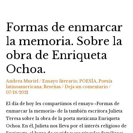
Formas
de
Formas de enmarcar
enmarcar
la
la memoria. Sobre la
memoria.
Sobre
obra de Enriqueta
la
obra
Ochoa.
de
Enriqueta
Andrea Muriel
/
Ensayo literario
,
POESÍA
,
Poesía
Ochoa.
latinoamericana
,
Reseñas
/
Deja un comentario
/
07/16/2021
El día de hoy les compartimos el ensayo «Formas de
enmarcar la memoria» de la también escritora Julieta
Teresa sobre la obra de la poeta mexicana Enriqueta
Ochoa. En él, Julieta nos lleva por el interés religioso de