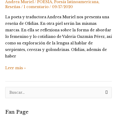
Andrea Muriel
/
POESÍA
,
Poesía latinoamericana
,
Guzmán
Reseñas
/
1 comentario
/
09/17/2020
Pérez
La poeta y traductora Andrea Muriel nos presenta una
reseña de Ofidias. En otra piel serán las mismas
marcas. En ella se reflexiona sobre la forma de abordar
lo femenino y lo cotidiano de Valeria Guzmán Pérez, así
como su exploración de la lengua al hablar de
serpientes, cerezas y golondrinas. Ofidias, además de
haber
Leer más »
B
u
s
Fan Page
c