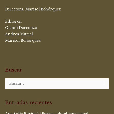
Directora:
Marisol Bohórquez
Editores:
Gianni Darconza
Andrea Muriel
Marisol Bohórquez
Buscar
Buscar
por:
Entradas recientes
Ana Sofía Buriticá | Poesía colombiana actual