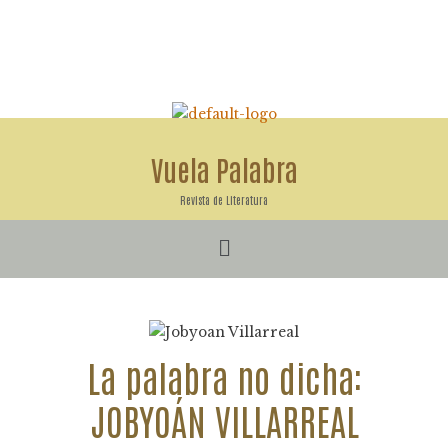
Ir
al
contenido
Vuela Palabra
Revista de Literatura
Menú
La palabra no dicha:
JOBYOÁN VILLARREAL