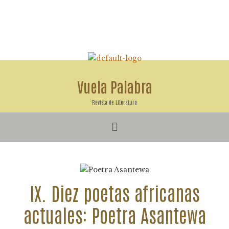
Ir
al
contenido
Vuela Palabra
Revista de Literatura
Menú
IX. Diez poetas africanas
actuales: Poetra Asantewa