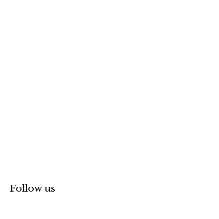
r
p
o
r
:
Follow us