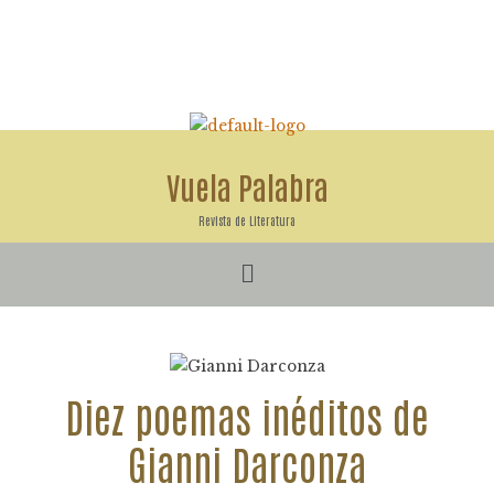
Ir
al
contenido
Vuela Palabra
Revista de Literatura
Menú
Diez poemas inéditos de
Gianni Darconza