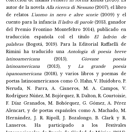
colección de haikus
Pensieri in forma khiusa
(2020). Es
autor de la novela
Alla ricerca di Nessuno
(2007), el libro
de relatos
L’uomo in nero e altre scorie
(2009) y el
cuento para la infancia
Il ladro di parole
(2013, ganador
del Premio Frontino Montefeltro 2014), publicado en
traducción española col el título
El ladrón de
palabras
(Bogotá, 2019). Para la Editorial Raffaelli de
Rimini ha traducido una
Antologia di poesia breve
latinoamericana
(2015),
Giovane poesia
latinoamericana
(2015), y
La grande poesia
ispanoamericana
(2018), y varios libros y poemas de
poetas latinoamericanos como Ó. Hahn, V. Huidobro, P.
Neruda, N. Parra, A. Cisneros, M. A. Campos, V.
Rodríguez Núñez, M. Bojórquez, R. Dalton, R. Courtoisie,
F. Díaz Granados, M. Bohórquez, G. Gómez, A. Pérez
Alencart, y de poetas españoles como A. Machado, M.
Hernández, J. R. Ripoll, J. Bozalongo, B. Clark y R.
Lanseros. Ha participado a los Festivales