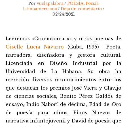
Por
vuelapalabra
/
POESÍA
,
Poesía
latinoamericana
/
Deja un comentario
/
02/24/2021
Navegación
Leeremos «Cromosoma x» y otros poemas de
de
entradas
Giselle Lucía Navarro
(Cuba, 1995) Poeta,
narradora, diseñadora y gestora cultural.
Licenciada en Diseño Industrial por la
Universidad de La Habana. Su obra ha
merecido diversos reconocimientos entre los
que destacan los premios José Viera y Clavijo
de ciencias sociales, Benito Pérez Galdós de
ensayo, Indio Naborí de décima, Edad de Oro
de poesía para niños, Pinos Nuevos de
narrativa infantojuvenil y David de poesía que