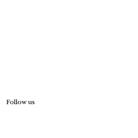
o
r
:
Follow us