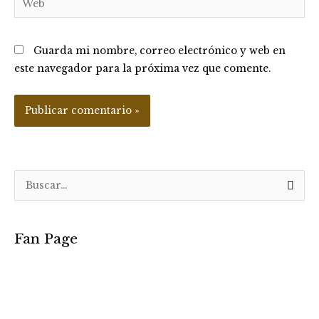
Guarda mi nombre, correo electrónico y web en
este navegador para la próxima vez que comente.
B
u
s
Fan Page
c
a
r
p