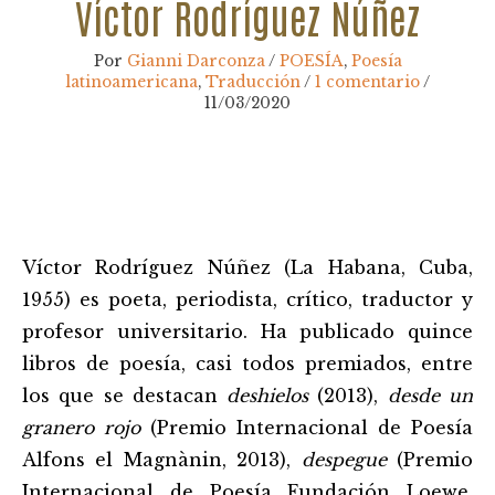
Víctor Rodríguez Núñez
Por
Gianni Darconza
/
POESÍA
,
Poesía
latinoamericana
,
Traducción
/
1 comentario
/
11/03/2020
Navegación
de
entradas
Víctor Rodríguez Núñez (La Habana, Cuba,
1955) es poeta, periodista, crítico, traductor y
profesor universitario. Ha publicado quince
libros de poesía, casi todos premiados, entre
los que se destacan
deshielos
(2013),
desde un
granero rojo
(Premio Internacional de Poesía
Alfons el Magnànin, 2013),
despegue
(Premio
Internacional de Poesía Fundación Loewe,