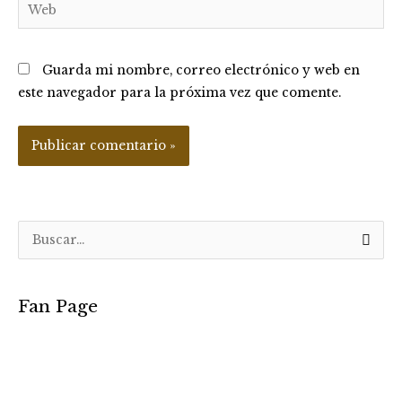
Web
Guarda mi nombre, correo electrónico y web en
este navegador para la próxima vez que comente.
B
u
s
Fan Page
c
a
r
p