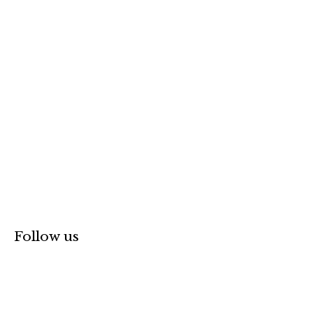
o
r
:
Follow us