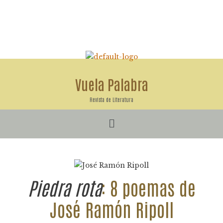
Ir
al
contenido
Vuela Palabra
Revista de Literatura
Menú
Piedra rota
: 8 poemas de
José Ramón Ripoll