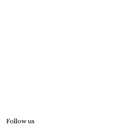
r
p
o
r
:
Follow us