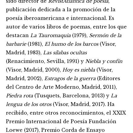
sido director de
RevistAtlántica de poesía
,
publicación dedicada a la promoción de la
poesía iberoamericana e internacional. Es
autor de varios libros de poemas, entre los que
destacan
La Tauromaquia
(1979),
Sermón de la
barbarie
(1981),
El humo de los barcos
(Visor,
Madrid, 1983),
Las sílabas ocultas
(Renacimiento, Sevilla, 1991) y
Niebla y confín
(Visor, Madrid, 2000),
Hoy es niebla
(Visor,
Madrid, 2002),
Estragos de la guerra
(Editores
del Centro de Arte Moderno, Madrid, 2011),
Piedra rota
(Tusquets, Barcelona, 2013) y
La
lengua de los otros
(Visor, Madrid, 2017). Ha
recibido, entre otros reconocimientos, el XXIX
Premio Internacional de Poesía Fundación
Loewe (2017), Premio Corda de Ensayo