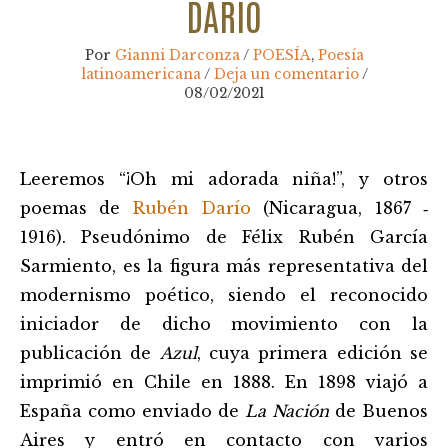
DARÍO
Por
Gianni Darconza
/
POESÍA
,
Poesía
latinoamericana
/
Deja un comentario
/
08/02/2021
Navegación
Leeremos “¡Oh mi adorada niña!”, y otros
de
entradas
poemas de
Rubén Darío
(Nicaragua, 1867 ‑
1916). Pseudónimo de Félix Rubén García
Sarmiento, es la figura más representativa del
modernismo poético, siendo el reconocido
iniciador de dicho movimiento con la
publicación de
Azul
, cuya primera edición se
imprimió en Chile en 1888. En 1898 viajó a
España como enviado de
La Nación
de Buenos
Aires y entró en contacto con varios