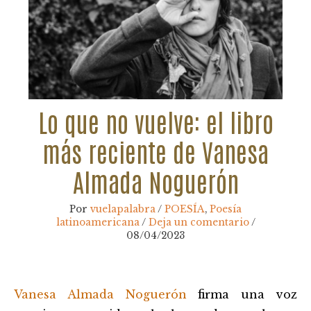
Lo que no vuelve: el libro
más reciente de Vanesa
Almada Noguerón
Por
vuelapalabra
/
POESÍA
,
Poesía
latinoamericana
/
Deja un comentario
/
08/04/2023
Navegación
Vanesa Almada Noguerón
firma una voz
de