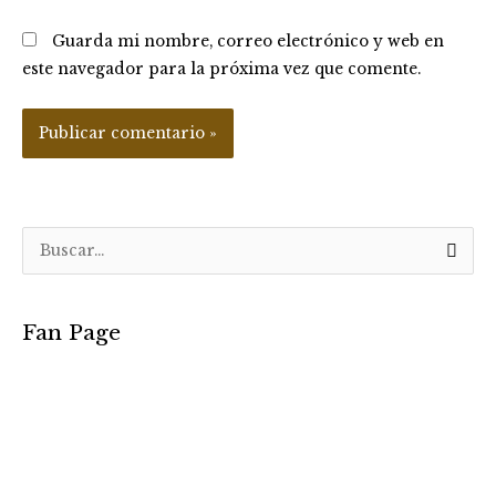
Guarda mi nombre, correo electrónico y web en
este navegador para la próxima vez que comente.
B
u
s
Fan Page
c
a
r
p
o
r