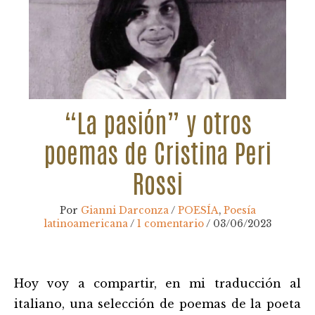
“La pasión” y otros
poemas de Cristina Peri
Rossi
Por
Gianni Darconza
/
POESÍA
,
Poesía
latinoamericana
/
1 comentario
/
03/06/2023
Navegación
Hoy voy a compartir, en mi traducción al
de
entradas
italiano, una selección de poemas de la poeta