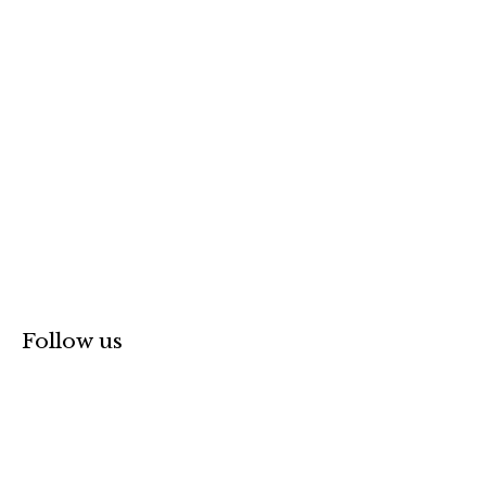
r
:
Follow us