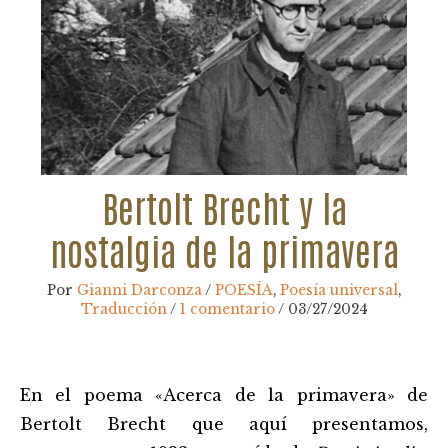
Bertolt Brecht y la
nostalgia de la primavera
Por
Gianni Darconza
/
POESÍA
,
Poesía universal
,
Traducción
/
1 comentario
/
03/27/2024
Navegación
En el poema «Acerca de la primavera» de
de
entradas
Bertolt Brecht que aquí presentamos,