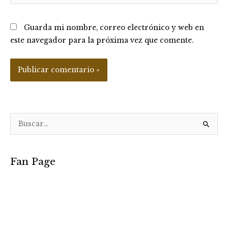
Guarda mi nombre, correo electrónico y web en
este navegador para la próxima vez que comente.
B
u
s
Fan Page
c
a
r
p
o