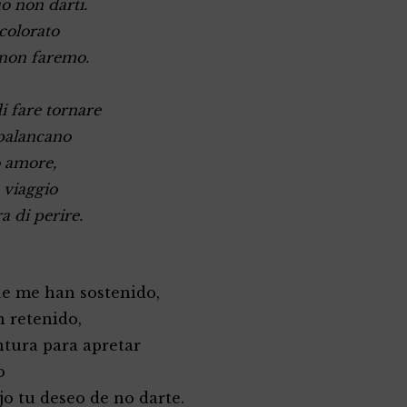
uo non darti.
 colorato
 non faremo.
i fare tornare
spalancano
o amore,
 viaggio
ra di perire.
ue me han sostenido,
n retenido,
ntura para apretar
o
jo tu deseo de no darte.