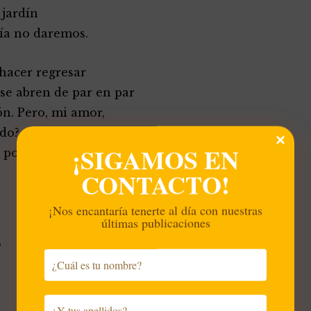
 jardín
ía no daremos.
 hacer regresar
se abren de par en par
ón. Pero, mi amor,
do? – y viaje
¡SIGAMOS EN
 por miedo a perecer.
CONTACTO!
¡Nos encantaría tenerte al día con nuestras
últimas publicaciones