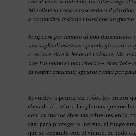
che al vento si diffonde, tra tutte scelgo il t
Mi sollevi in corsa a nascondere il giardino
a cominciare insieme i passi che un giorno
Si ripensa per tentare di non dimenticare, d
una soglia di esistenza quando gli occhi si 
a cercare oltre la lente una visione. Ma, mi
non hai nome se non ritorno – ricordo? – e
di sospiri trattenuti, sguardi evitati per pau
Si vuelvo a pensar en todos los brazos q
elevado al cielo, a las piernas que me ha
con las manos abiertas o fuertes en la ci
casi para proteger el nervio, el fuego viv
que se expande con el viento, de todo eli