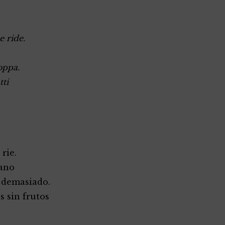
 ride.
oppa.
tti
rie.
rano
s demasiado.
s sin frutos