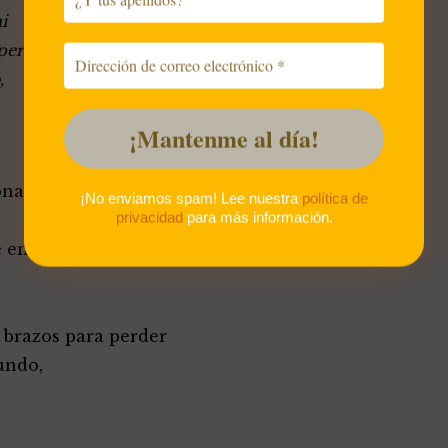
i
 perdere
,
onar
¡No enviamos spam! Lee nuestra
política de
privacidad
para más información.
 en otro,
s brazos para perder
undo,