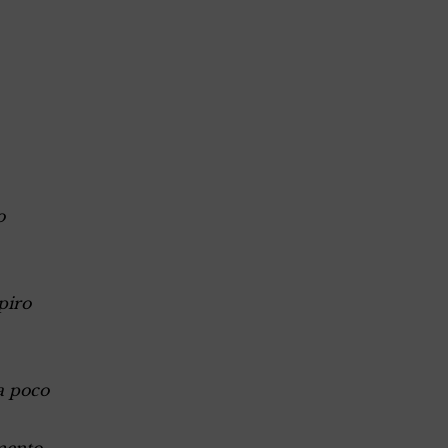
o
piro
a poco