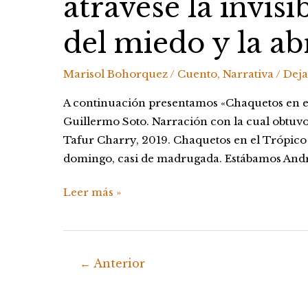
atravesé la invisi
la
abracé»
del miedo y la ab
Marisol Bohorquez
/
Cuento
,
Narrativa
/
Deja
A continuación presentamos «Chaquetos en el
Guillermo Soto. Narración con la cual obtu
Tafur Charry, 2019. Chaquetos en el Trópico d
domingo, casi de madrugada. Estábamos André
Leer más »
←
Anterior