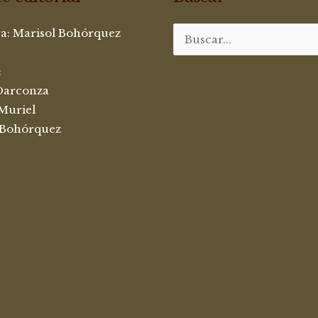
ra:
Marisol Bohórquez
Buscar
por:
:
Darconza
Muriel
 Bohórquez