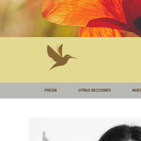
Ir
al
contenido
POESÍA
OTRAS SECCIONES
NUES
Juan
Paginación
Guillermo
de
Soto
entradas